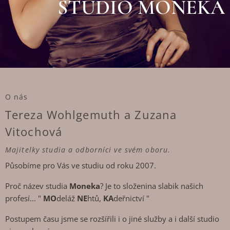
STUDIO MONEKA
O nás
Tereza Wohlgemuth a Zuzana
Vitochová
Majitelky studia a odborníci ve svém oboru.
Působíme pro Vás ve studiu od roku 2007.
Proč název studia
Moneka
? Je to složenina slabik našich
profesí... "
MO
deláž
NE
htů,
KA
deřnictví "
Postupem času jsme se rozšířili i o jiné služby a i další studio