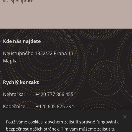
viz. spolupráce.
Kde nás najdete
Neustupného 1832/22 Praha 13
Mapka
Rychlý kontakt
Nehtařka: +420 777 806 455
Kadeřnice: +420 605 825 294
Fyzioterapeut: +420 604 549 157
Používáme cookies, abychom zajistili správné fungování a
bezpečnost našich stránek. Tím vám můžeme zajistit tu
Epilace: +420 775 696 496