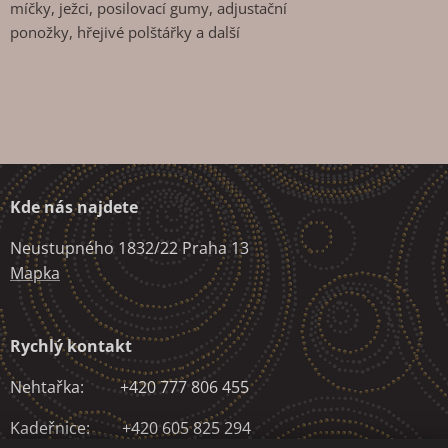
míčky, ježci, posilovací gumy, adjustační
ponožky, hřejivé polštářky a další
Kde nás najdete
Neustupného 1832/22 Praha 13
Mapka
Rychlý kontakt
Nehtařka: +420 777 806 455
Kadeřnice: +420 605 825 294