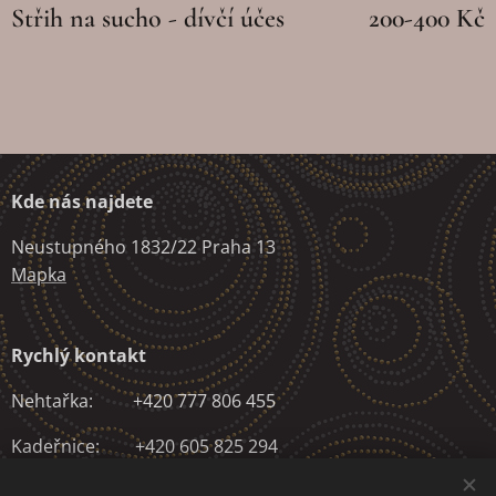
Střih na sucho - dívčí účes
200-400 Kč
Kde nás najdete
Neustupného 1832/22 Praha 13
Mapka
Rychlý kontakt
Nehtařka: +420 777 806 455
Kadeřnice: +420 605 825 294
Fyzioterapeut: +420 604 549 157