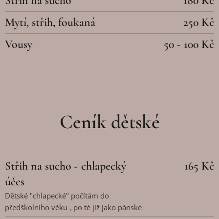
Střih na sucho
180 Kč
Mytí, střih, foukaná
250 Kč
Vousy
50 - 100 Kč
Ceník dětské
Střih na sucho - chlapecký
165 Kč
účes
Dětské "chlapecké" počítám do
předškolního věku , po té již jako pánské